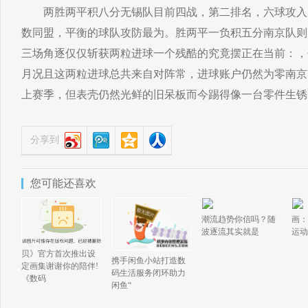
两胜两平积八分无锡队目前四战，第二排名，六球攻入
数同盟，平衡的球队攻防最为。胜两平一负积五分南京队则
三场角逐仅仅斩获两粒进球一个残酷的究竟摆正在当前：，
月况且这两粒进球总共来自对阵常，进球账户仍然为零南京
上赛季，但表壳仍然光鲜的旧呆板而今踢得像一台零件生锈
分享到
您可能还喜欢
潮流趋势你信吗？随
画：
波逐流其实就是
运动
贝》官方首次推出设
携手闲鱼小站打造数
定画集谢谢你的陪伴!
码生活服务闭环助力
《数码
闲鱼“