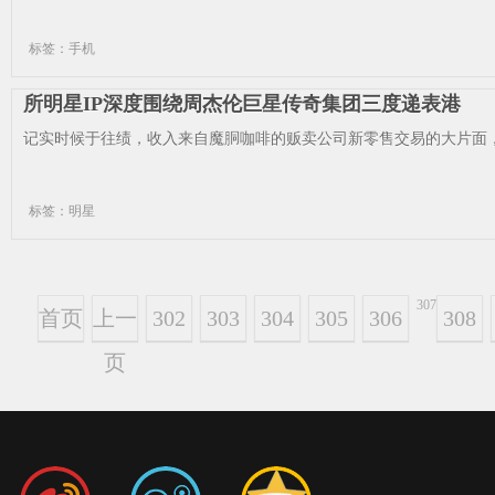
标签：手机
所明星IP深度围绕周杰伦巨星传奇集团三度递表港
记实时候于往绩，收入来自魔胴咖啡的贩卖公司新零售交易的大片面， 
标签：明星
307
首页
上一
302
303
304
305
306
308
页