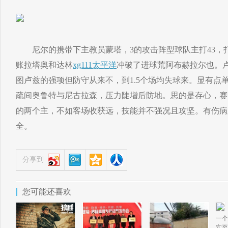
尼尔的携带下主教员蒙塔，3的攻击阵型球队主打43，打
账拉塔奥和达林
xg111太平洋
冲破了进球荒阿布赫拉尔也。卢
图卢兹的强项但防守从来不，到1.5个场均失球来。显有点
疏间奥鲁特与尼古拉森，压力陡增后防地。思的是存心，赛
的两个主，不如客场收获远，技能并不强况且攻坚。有伤病
全。
分享到
您可能还喜欢
一个
实至