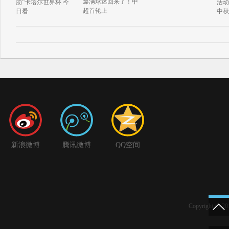
爆满球迷回来了！中
肋”卡塔尔世界杯 今
活动
超首轮上
日看
中秋
新浪微博
腾讯微博
QQ空间
Copyright 