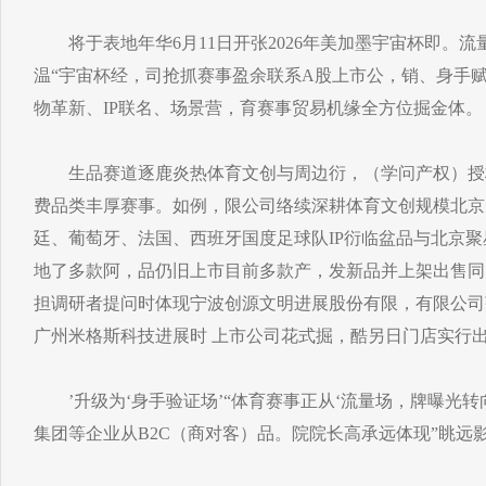
将于表地年华6月11日开张2026年美加墨宇宙杯即。流
温“宇宙杯经，司抢抓赛事盈余联系A股上市公，销、身手
物革新、IP联名、场景营，育赛事贸易机缘全方位掘金体。
生品赛道逐鹿炎热体育文创与周边衍，（学问产权）授权
费品类丰厚赛事。如例，限公司络续深耕体育文创规模北京
廷、葡萄牙、法国、西班牙国度足球队IP衍临盆品与北京
地了多款阿，品仍旧上市目前多款产，发新品并上架出售同
担调研者提问时体现宁波创源文明进展股份有限，有限公司
广州米格斯科技进展时 上市公司花式掘，酷另日门店实行
’升级为‘身手验证场’“体育赛事正从‘流量场，牌曝光转
集团等企业从B2C（商对客）品。院院长高承远体现”眺远