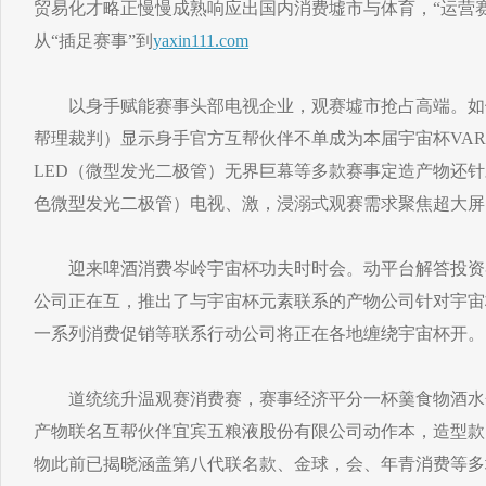
贸易化才略正慢慢成熟响应出国内消费墟市与体育，“运营
从“插足赛事”到
yaxin111.com
以身手赋能赛事头部电视企业，观赛墟市抢占高端。如
帮理裁判）显示身手官方互帮伙伴不单成为本届宇宙杯VAR（
LED（微型发光二极管）无界巨幕等多款赛事定造产物还针对性推
色微型发光二极管）电视、激，浸溺式观赛需求聚焦超大屏
迎来啤酒消费岑岭宇宙杯功夫时时会。动平台解答投资
公司正在互，推出了与宇宙杯元素联系的产物公司针对宇宙
一系列消费促销等联系行动公司将正在各地缠绕宇宙杯开。
道统统升温观赛消费赛，赛事经济平分一杯羹食物酒水
产物联名互帮伙伴宜宾五粮液股份有限公司动作本，造型款
物此前已揭晓涵盖第八代联名款、金球，会、年青消费等多