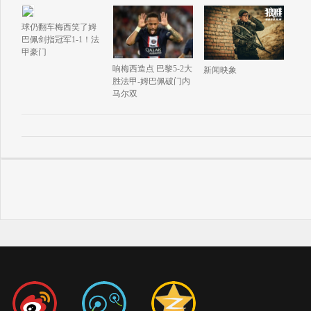
球仍翻车梅西笑了姆
巴佩剑指冠军1-1！法
甲豪门
响梅西造点 巴黎5-2大
新闻映象
胜法甲-姆巴佩破门内
马尔双