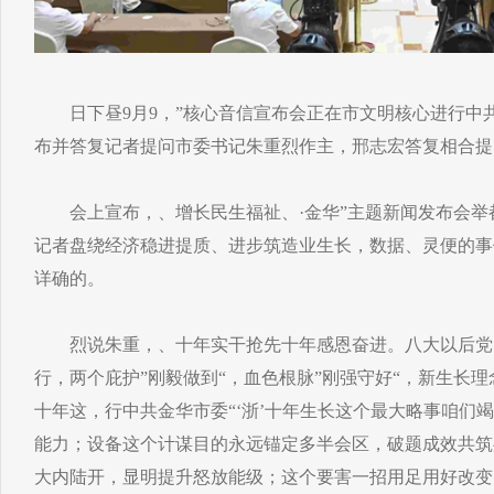
日下昼9月9，”核心音信宣布会正在市文明核心进行中共金
布并答复记者提问市委书记朱重烈作主，邢志宏答复相合提
会上宣布，、增长民生福祉、·金华”主题新闻发布会举
记者盘绕经济稳进提质、进步筑造业生长，数据、灵便的事
详确的。
烈说朱重，、十年实干抢先十年感恩奋进。八大以后党的
行，两个庇护”刚毅做到“，血色根脉”刚强守好“，新生长
十年这，行中共金华市委“‘浙’十年生长这个最大略事咱们
能力；设备这个计谋目的永远锚定多半会区，破题成效共筑
大内陆开，显明提升怒放能级；这个要害一招用足用好改变