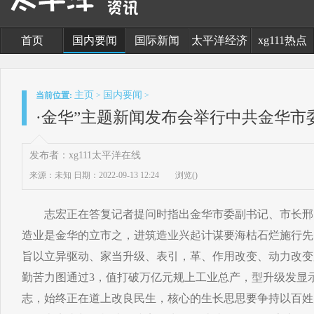
首页
国内要闻
国际新闻
太平洋经济
xg111热点
主页
国内要闻
当前位置:
>
>
·金华”主题新闻发布会举行中共金华市委
发布者：xg111太平洋在线
来源：未知
日期：2022-09-13 12:24
浏览(
)
志宏正在答复记者提问时指出金华市委副书记、市长邢
造业是金华的立市之，进筑造业兴起计谋要海枯石烂施行先
旨以立异驱动、家当升级、表引，革、作用改变、动力改变
勤苦力图通过3，值打破万亿元规上工业总产，型升级发显
志，始终正在道上改良民生，核心的生长思思要争持以百姓