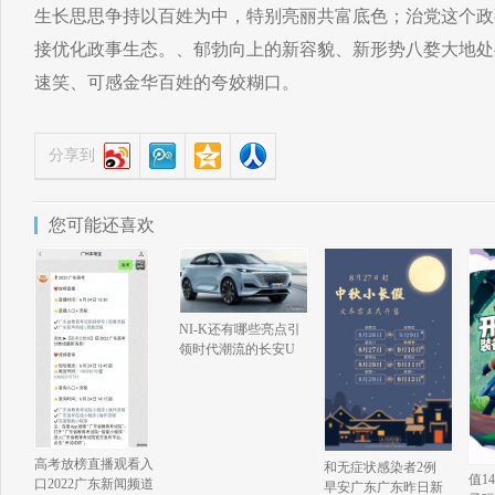
生长思思争持以百姓为中，特别亮丽共富底色；治党这个政
接优化政事生态。、郁勃向上的新容貌、新形势八婺大地处
速笑、可感金华百姓的夸姣糊口。
分享到
您可能还喜欢
NI-K还有哪些亮点引
领时代潮流的长安U
高考放榜直播观看入
和无症状感染者2例
值1
口2022广东新闻频道
早安广东广东昨日新