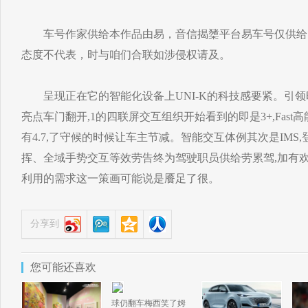
车号作家供给本作品由易，音信揭橥平台易车号仅供给
态度不代表，时与咱们合联如涉侵权请及。
呈现正在它的智能化设备上UNI-K的科技感要紧。引领时
亮点车门翻开,1的四联屏交互组织开始看到的即是3+,Fast高能
有4.7,了守候的时候让车主节减。智能交互体例其次是IMS
挥、全域手势交互等效劳告终为驾驶职员供给劳累驾,加有欢
利用的需求这一策画可能说是餍足了很。
分享到
您可能还喜欢
球仍翻车梅西笑了姆