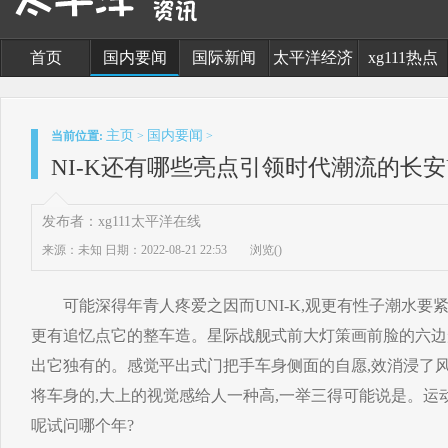
首页
国内要闻
国际新闻
太平洋经济
xg111热点
主页
国内要闻
当前位置:
>
>
NI-K还有哪些亮点引领时代潮流的长安
发布者：xg111太平洋在线
来源：未知
日期：2022-08-21 22:53
浏览(
)
可能深得年青人疼爱之因而UNI-K,观更有性子潮水要紧
更有追忆点它的整车造。星际战舰式前大灯策画前脸的六边
出它独有的。感觉平出式门把手车身侧面的自愿,效消浸了风
将车身的,大上的视觉感给人一种高,一举三得可能说是。运
呢试问哪个年?