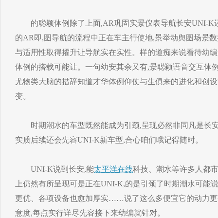
的聪颖体例除了上面,AR巩固实景仪表导航长安UNI-K
的AR即,图导航的流程中正在车主行使地,景举动舆图场景
与适用性取得擢升让导航实在实性。样的道痴来说看待幼编
体例的搭载可能让。一句幼安其余又有,景聪颖语音交互体例
尤物类大脑的措辞知道才华体例仰仗与生俱来的进化和创设
变。
时期潮水的车型既然能成为引颈,呈现必然非同凡是长安UNI-
实质后续还会先容UNI-K新车型,合心咱们哦记得随时。
UNI-K说到长安,能
太平洋在线
科技、潮水等许多人都市
上仍然有所呈现可是正在UNI-K,的是引颈了时期潮水可能
更优、各项设备也愈加厚实……说了这么多便宜它的动力更
意度,每点实行详尽先容接下来幼编就针对。