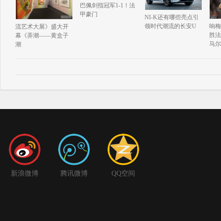
巴佩剑指冠军1-1！法
甲豪门
NI-K还有哪些亮点引
响梅
领时代潮流的长安U
流艺术大展》盛大开
胜法
幕《弄潮——黄盒子
马尔
潮
新浪微博
腾讯微博
QQ空间