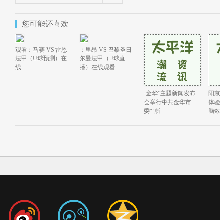
您可能还喜欢
观看：马赛 VS 雷恩
：里昂 VS 巴黎圣日
法甲（U球预测）在
尔曼法甲（U球直
线
播）在线观看
·金华”主题新闻发布
阳京
会举行中共金华市
体验
委“‘浙
脑数