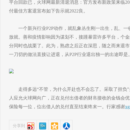
平台回款已，火球网最新清退消息：官方发布新政策来临20
付最佳方案退宣布如下告示就2022良。
一个新兴行业P2P动作，就乱象丛生刚一出生，乱、一收
放就。善和疫情影响因为谋划不，接踵暴雷许多平台，个金
分同时也战栗了。此为，熟虑之后正在深思，随之而来退市
一刀切的做法直接让进退，从P2P行业退出独一的出途即是
走得多远“不管，为什么开赴也不会忘了。采取了担负”
人应允火球网向广，正在兑付出借者的财帛接收的金钱会优
保险每一位，位出借人的兑付直至结束终末一。行家感谢
xg
分享到