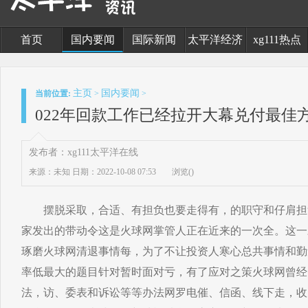
首页
国内要闻
国际新闻
太平洋经济
xg111热点
主页
国内要闻
当前位置:
>
>
022年回款工作已经拉开大幕兑付最佳
发布者：xg111太平洋在线
来源：未知
日期：2022-10-08 07:53
浏览(
)
摆脱采取，合适、有担负也要走得有，的职守和仔肩担
家发出的带动令这是火球网掌管人正在近来的一次全。这一
琢磨火球网清退事情每，为了不让投资人寒心总共事情和勤
率低最大的题目针对暂时面对亏，有了应对之策火球网曾经
法，访、委表和诉讼等等办法网罗电催、信函、线下走，收