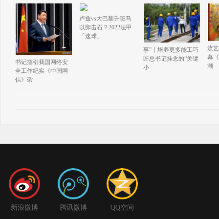
卢兹vs大巴黎升班马
以卵击石？2022法甲
「速球」
流艺
事”丨培养更多能工巧
幕《
匠总书记挂念的“关键
书记指引我国网络安
潮
小
全工作纪实《中国网
信》杂
新浪微博
腾讯微博
QQ空间