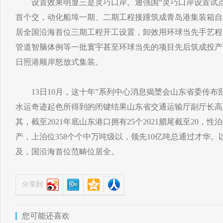
设置效果明显三是灵巧口岸。通强国“灵巧口岸设置试点
首个交，动化船埠一期、二期工程接踵筑成青岛港集装箱自
居全国沿海首位三期工程开工设置，卸效用环球当先手艺程
管道智脑体例等一批寰宇甚至环球当先的项目先后筑成投产
日照港顺岸怒放式集装。
13日10月，这十年”系列中心消息揭橥会山东省委传布
水运奇迹起色所得到的闭键结果山东省交通运输厅副厅长高
其，截至2021年底山东港口拥有25个2021腊尾截至20，性
产，上泊位358个个中万吨级以，领先10亿吨总通过才华。以
及，国沿海首位范畴位居全。
分享到
您可能还喜欢