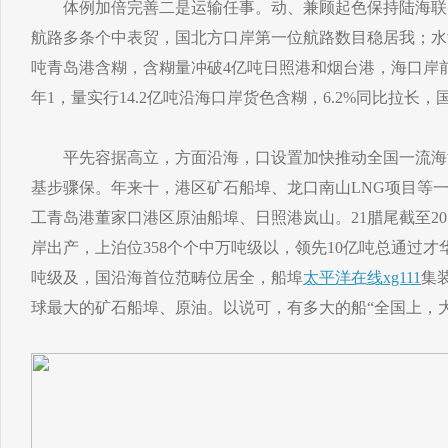
体例加倍完善二是运输任事。动、兼顾起色保持陆海联
航路多条个中表贸，国北方口岸第一位航路数目稳居我；水港
吨青岛港含糊，含糊量冲破4亿吨日照港和烟台港，海口岸前
年1，量实行14.2亿吨沿海口岸货色含糊，6.2%同比拉长
平先容据高立，方面沿海，口设置加快推动全国一流海
基步骤保。年来十，港区矿石船埠、龙口南山LNG项目等
工青岛港董家口港区原油船埠、日照港岚山。21腊尾截至20
岸出产，上泊位358个个中万吨级以，领先10亿吨总通过才华
吨级及，国沿海首位范畴位居全，船埠
太平洋在线xg111
集
球最大的矿石船埠、原油。以说可，有多大的船“全国上，