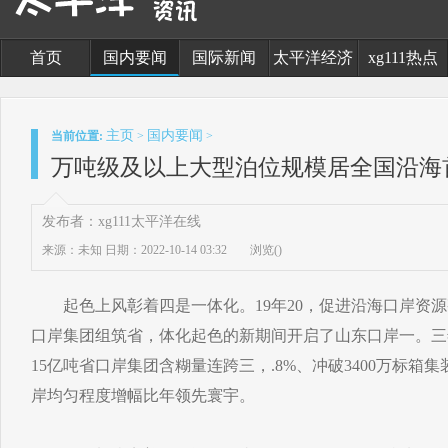
首页
国内要闻
国际新闻
太平洋经济
xg111热点
主页
国内要闻
当前位置:
>
>
万吨级及以上大型泊位规模居全国沿海
发布者：xg111太平洋在线
来源：未知
日期：2022-10-14 03:32
浏览(
)
起色上风彰着四是一体化。19年20，促进沿海口岸资源
口岸集团组筑省，体化起色的新期间开启了山东口岸一。三
15亿吨省口岸集团含糊量连跨三，.8%、冲破3400万标箱
岸均匀程度增幅比年领先寰宇。