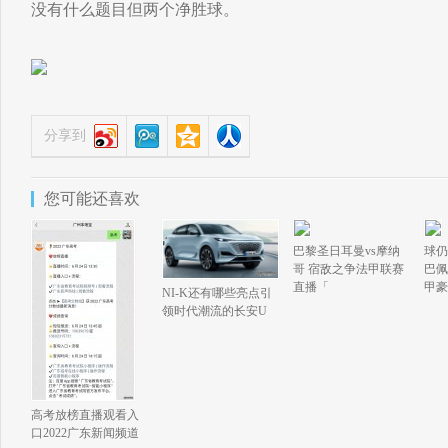
没有什么题目但两个净胜球。
分享到
您可能还喜欢
巴黎圣日耳曼vs摩纳
球仍
哥 宿敌之争法甲联赛
巴佩
直播「
甲豪
NI-K还有哪些亮点引
领时代潮流的长安U
高考放榜直播观看入
口2022广东新闻频道