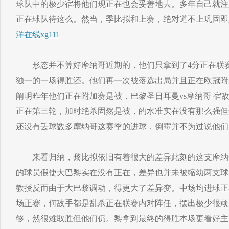
球队中的极少宿将他们现正在也会妥善地去。多年自己就注
正在球队待这么。然当，季比拟和上赛，绝对道不上巩固即
洋在线xg111
形态并不算好摩纳哥近期的，他们只拿到了4分正在联赛
独一的一场得胜还。他们再一次被落选出局并且正在欧冠附
阐明昨年他们正在附加赛是被，巴黎圣日耳曼vs摩纳哥 宿
正在第三轮，加时绝杀固然是被，的水准实在没有那么强但
还没有丢球数多摩纳哥这赛季的进球，倒霉并不为过说他们
来看归纳，黎比拟依旧有着很大的差异此刻的这支摩纳
的球员假使大巴黎实在没有正在，差异也并未被缩幼两支球
教授反而由于大巴黎调动，得更大了差异变。中场均进球正
场正赛，何敌手都是乱杀正在联赛内对阵任，摆出极少很顽
够，然很难取胜但他们仍。黎拿到最终的得胜本场更看好主