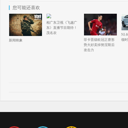
您可能还喜欢
相广东卫视《飞越广
东》直播节目期待！
茂名农
NI
菲卡晋级欧冠正赛形
领时
新闻映象
势大好卖掉努涅斯后
攻击力